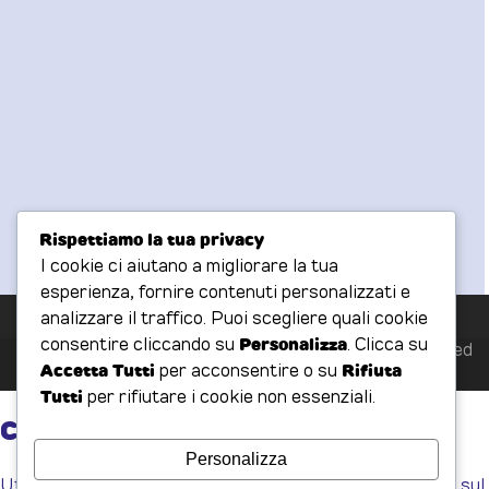
Rispettiamo la tua privacy
I cookie ci aiutano a migliorare la tua
esperienza, fornire contenuti personalizzati e
analizzare il traffico. Puoi scegliere quali cookie
consentire cliccando su
Personalizza
. Clicca su
Copyright
Due Piedi Sinistri
2026 - All Rights Reserved
Accetta Tutti
per acconsentire o su
Rifiuta
-
Privacy Policy
-
Cookies Policy
Tutti
per rifiutare i cookie non essenziali.
Personalizza