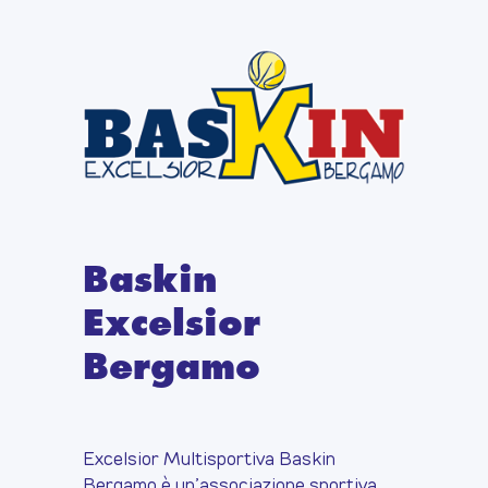
Skip
to
content
Baskin
Excelsior
Bergamo
Excelsior Multisportiva Baskin
Bergamo è un’associazione sportiva